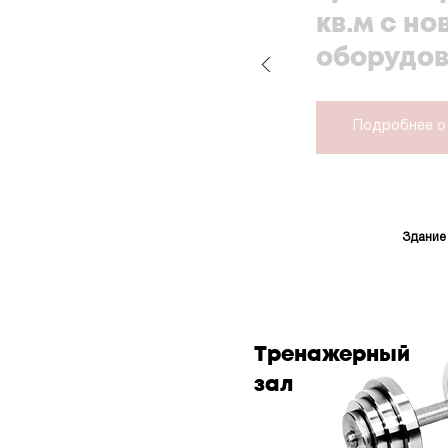
кв.м с н
оборудо
Подробнее о
Здание
Тренажерный
зал