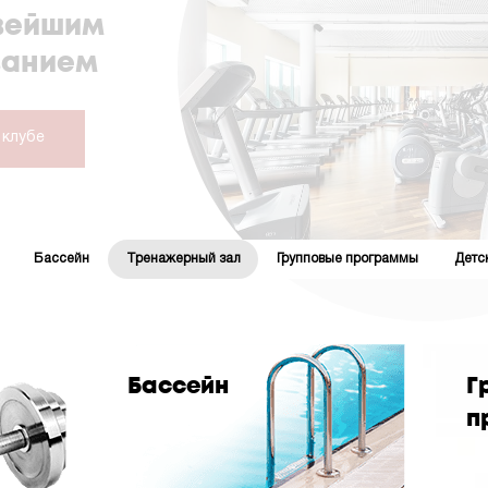
овейшим
ванием
 клубе
Бассейн
Тренажерный зал
Групповые программы
Детс
Бассейн
Г
п