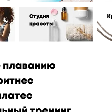
Студия
К
красоты
 плаванию
фитнес
илатес
ьный тренинг