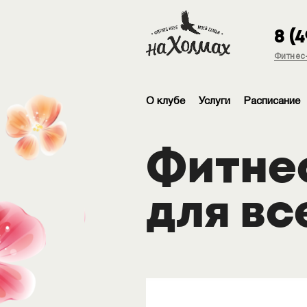
8 (
Фитнес-
О клубе
Услуги
Расписание
Фитне
для вс