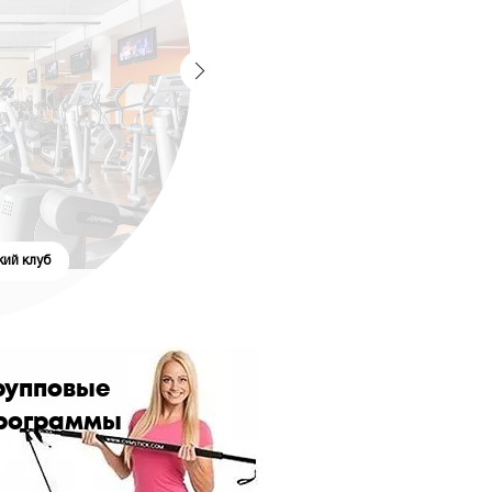
кий клуб
рупповые
рограммы