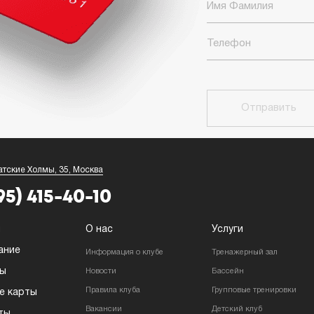
Отправить
атские Холмы, 35, Москва
95) 415-40-10
я
О нас
Услуги
ание
Информация о клубе
Тренажерный зал
ры
Новости
Бассейн
Правила клуба
Групповые тренировки
е карты
Вакансии
Детский клуб
ты