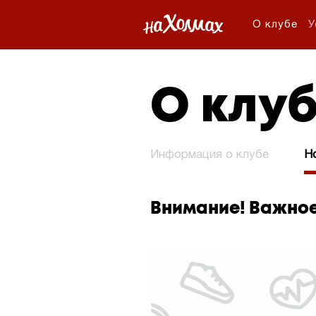
О клубе
У
О клу
Информация о клубе
Н
Внимание! Важное