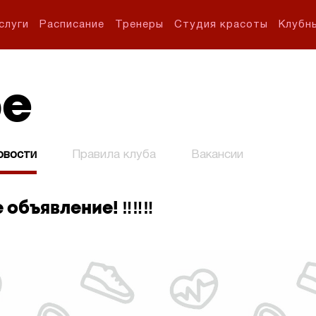
слуги
Расписание
Тренеры
Студия красоты
Клубн
бе
овости
Правила клуба
Вакансии
 объявление! ‼‼‼