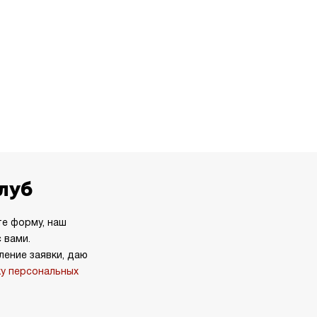
клуб
те форму, наш
 вами.
ение заявки, даю
ку персональных