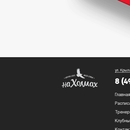
ул. Крыл
8 (4
Главна
Распис
Трене
Клубны
Контак