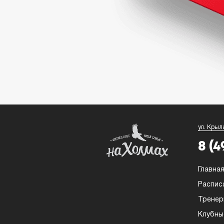
ул. Крыл
8 (4
Главна
Распис
Трене
Клубны