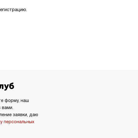
регистрацию.
клуб
те форму, наш
 вами.
ение заявки, даю
ку персональных