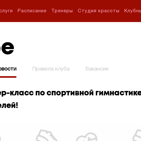
слуги
Расписание
Тренеры
Студия красоты
Клубн
бе
овости
Правила клуба
Вакансии
р-класс по спортивной гимнастик
елей!