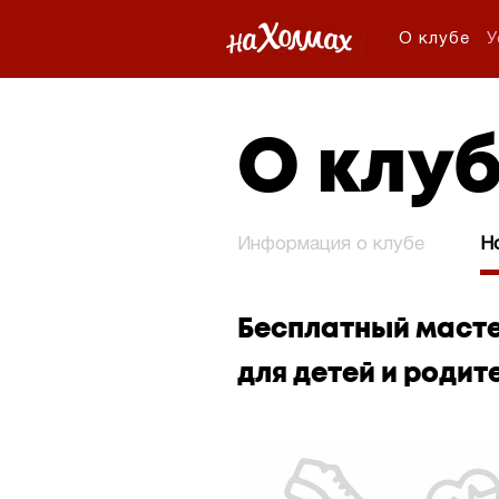
О клубе
У
О клу
Информация о клубе
Н
Бесплатный масте
для детей и родит